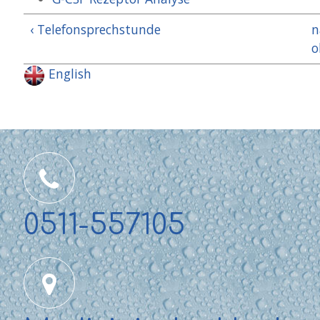
‹ Telefonsprechstunde
n
o
English
0511-557105