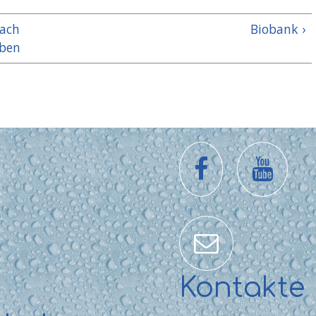
ach
Biobank ›
ben
Kontakte