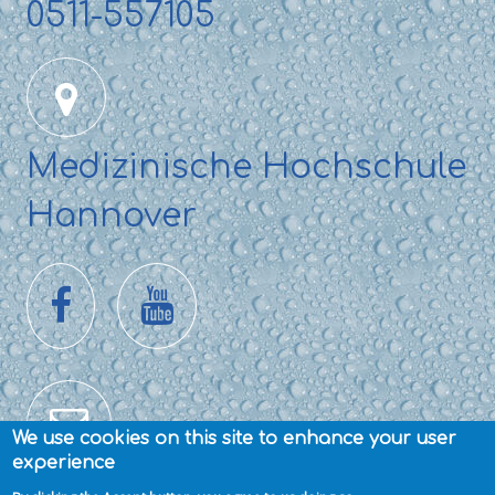
0511-557105
Medizinische Hochschule
Hannover
We use cookies on this site to enhance your user
experience
Kontakte