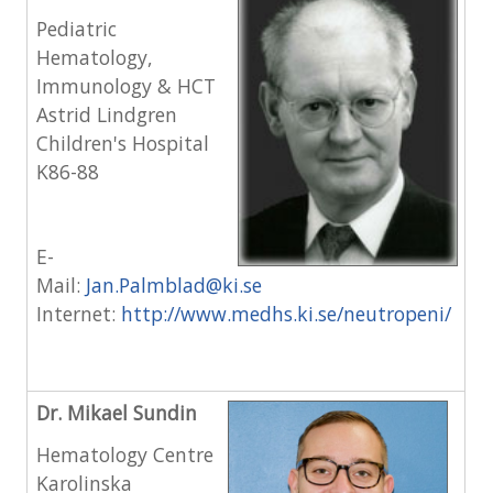
Pediatric
Hematology,
Immunology & HCT
Astrid Lindgren
Children's Hospital
K86-88
E-
Mail:
Jan.Palmblad@ki.se
Internet:
http://www.medhs.ki.se/neutropeni/
Dr. Mikael Sundin
Hematology Centre
Karolinska