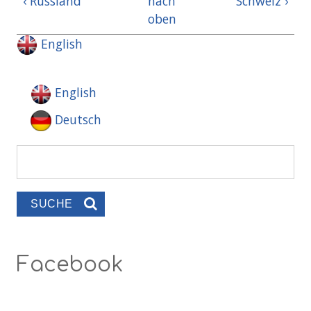
‹ Russland
nach
Schweiz ›
oben
English
English
Deutsch
Suche
Suchformular
Facebook